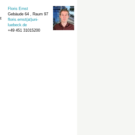
Floris Ernst
Gebäude 64 , Raum 97
t
floris.ernst(at)uni-
luebeck.de
+49 451 31015200