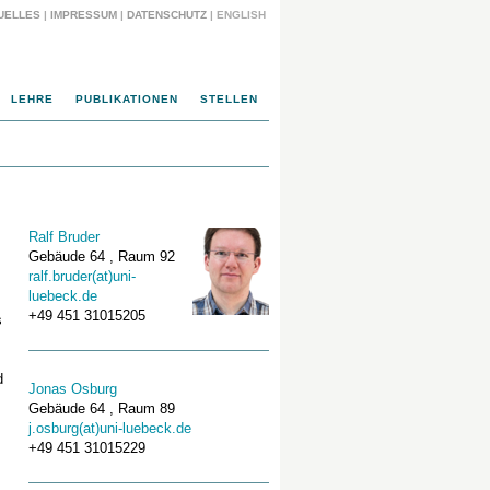
UELLES
|
IMPRESSUM
|
DATENSCHUTZ
| ENGLISH
LEHRE
PUBLIKATIONEN
STELLEN
Ralf Bruder
Gebäude 64 , Raum 92
ralf.bruder(at)uni-
luebeck.de
+49 451 31015205
s
d
Jonas Osburg
Gebäude 64 , Raum 89
j.osburg(at)uni-luebeck.de
+49 451 31015229