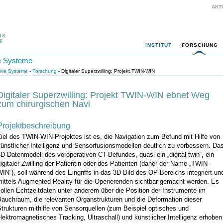
AKT
INSTITUT
FORSCHUNG
ive Systeme
itive Systeme
-
Forschung
- Digitaler Superzwilling: Projekt TWIN-WIN
Digitaler Superzwilling: Projekt TWIN-WIN ebnet Weg
zum chirurgischen Navi
Projektbeschreibung
iel des TWIN-WIN-Projektes ist es, die Navigation zum Befund mit Hilfe von
ünstlicher Intelligenz und Sensorfusionsmodellen deutlich zu verbessern. Da
D-Datenmodell des voroperativen CT-Befundes, quasi ein „digital twin“, ein
igitaler Zwilling der Patientin oder des Patienten (daher der Name „TWIN-
IN“), soll während des Eingriffs in das 3D-Bild des OP-Bereichs integriert un
mittels Augmented Reality für die Operierenden sichtbar gemacht werden. Es
ollen Echtzeitdaten unter anderem über die Position der Instrumente im
Bauchraum, die relevanten Organstrukturen und die Deformation dieser
trukturen mithilfe von Sensorquellen (zum Beispiel optisches und
lektromagnetisches Tracking, Ultraschall) und künstlicher Intelligenz erhoben