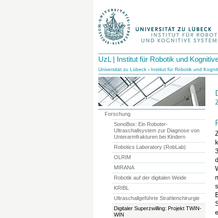
UzL | Institut für Robotik und Kognit
Universität zu Lübeck
-
Institut für Robotik und Kogn
Forschung
SonoBox: Ein Roboter-
Ultraschallsystem zur Diagnose von
Z
Unterarmfrakturen bei Kindern
k
Robotics Laboratory (RobLab)
3
OLRIM
d
MIRANA
W
Robotik auf der digitalen Weide
s
KRIBL
Ultraschallgeführte Strahlenchirurgie
S
Digitaler Superzwilling: Projekt TWIN-
e
WIN