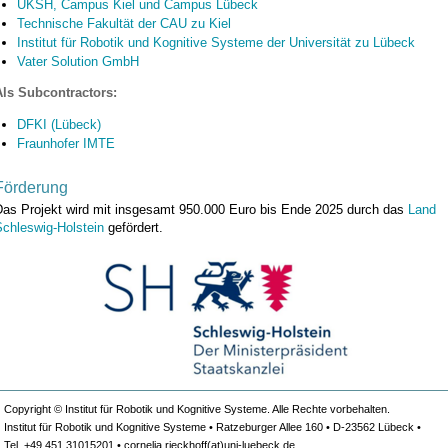
UKSH, Campus Kiel und Campus Lübeck
Technische Fakultät der CAU zu Kiel
Institut für Robotik und Kognitive Systeme der Universität zu Lübeck
Vater Solution GmbH
Als Subcontractors:
DFKI (Lübeck)
Fraunhofer IMTE
Förderung
Das Projekt wird mit insgesamt 950.000 Euro bis Ende 2025 durch das
Land
Schleswig-Holstein
gefördert.
Copyright © Institut für Robotik und Kognitive Systeme. Alle Rechte vorbehalten.
Institut für Robotik und Kognitive Systeme • Ratzeburger Allee 160 • D-23562 Lübeck •
Tel. +49 451 31015201 • cornelia.rieckhoff(at)uni-luebeck.de