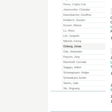
Horuz, Coşku Can
Janorschke, Christian
Kasenbacher, Geoffrey
Kriebisch, Susann
O
Krusen, Marius
Lu, Xinyu
Lim, Jungmin
Männel, Georg
Osburg, Jonas
Otte, Sebastian
Paysen, Jörg
Rieckhoff, Cornelia
Saggau, Volker
Schwegmann, Holger
Schweikard, Achim
Starke, Julia
J
Xie, Jingyang