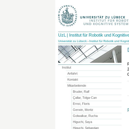
UzL | Institut für Robotik und Kognit
Universität zu Lübeck
-
Institut für Robotik und Kogn
Institut
Anfahrt
Kontakt
Mitarbeitende
Bruder, Ralf
Çallar, Tolga-Can
Ernst, Floris
Gerwin, Moritz
Golwalkar, Rucha
Higuchi, Saya
Higuchi, Sebastian