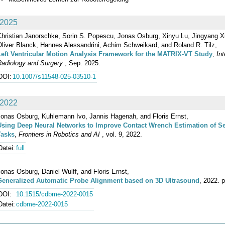
2025
Christian Janorschke, Sorin S. Popescu, Jonas Osburg, Xinyu Lu, Jingyang X
liver Blanck, Hannes Alessandrini, Achim Schweikard, and Roland R. Tilz,
Left Ventricular Motion Analysis Framework for the MATRIX-VT Study
,
In
Radiology and Surgery
, Sep. 2025.
DOI:
10.1007/s11548-025-03510-1
2022
Jonas Osburg, Kuhlemann Ivo, Jannis Hagenah, and Floris Ernst,
Using Deep Neural Networks to Improve Contact Wrench Estimation of Ser
Tasks
,
Frontiers in Robotics and AI
, vol. 9, 2022.
Datei:
full
onas Osburg, Daniel Wulff, and Floris Ernst,
Generalized Automatic Probe Alignment based on 3D Ultrasound
, 2022. p
DOI:
10.1515/cdbme-2022-0015
Datei:
cdbme-2022-0015