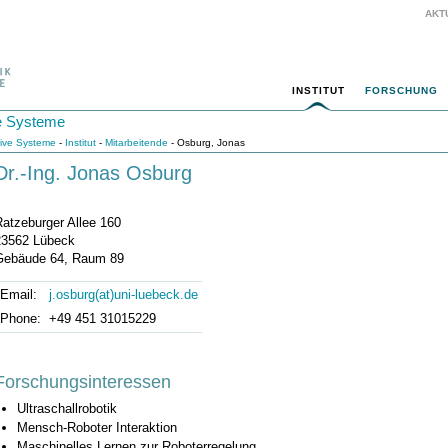
AKT
INSTITUT
FORSCHUNG
ive Systeme
itive Systeme
-
Institut
-
Mitarbeitende
- Osburg, Jonas
Dr.-Ing. Jonas Osburg
Ratzeburger Allee 160
23562 Lübeck
Gebäude 64, Raum 89
Email:
j.osburg(at)uni-luebeck.de
Phone:
+49 451 31015229
Forschungsinteressen
Ultraschallrobotik
Mensch-Roboter Interaktion
Maschinelles Lernen zur Roboterregelung